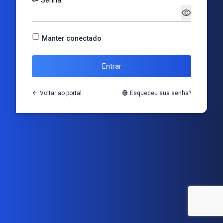
key
Senha:
visibility
Manter conectado
Entrar
arrow_back
Voltar ao portal
support
Esqueceu sua senha?