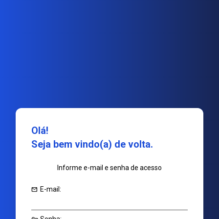
Olá!
Seja bem vindo(a) de volta.
Informe e-mail e senha de acesso
mail
E-mail: