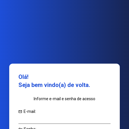
Olá!
Seja bem vindo(a) de volta.
Informe e-mail e senha de acesso
mail
E-mail: