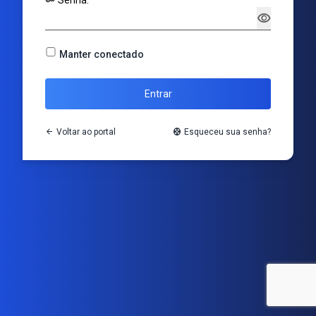
key
Senha:
visibility
Manter conectado
Entrar
arrow_back
Voltar ao portal
support
Esqueceu sua senha?