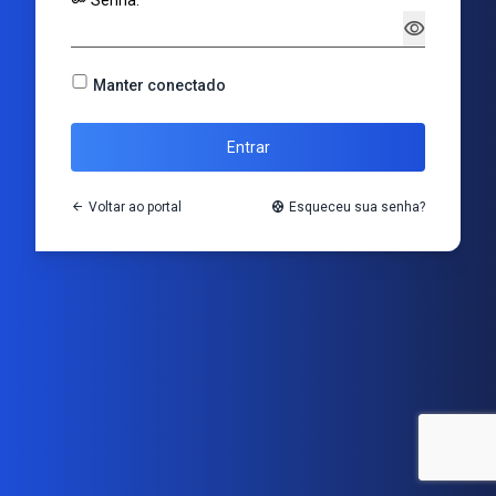
key
Senha:
visibility
Manter conectado
Entrar
arrow_back
Voltar ao portal
support
Esqueceu sua senha?