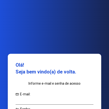
Olá!
Seja bem vindo(a) de volta.
Informe e-mail e senha de acesso
mail
E-mail: