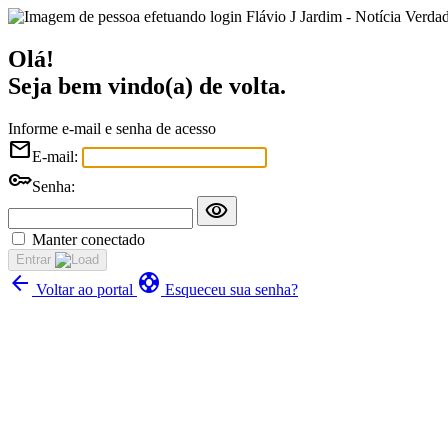
Flávio J Jardim - Notícia Verda
Olá!
Seja bem vindo(a) de volta.
Informe e-mail e senha de acesso
mail
E-mail:
key
Senha:
visibility
Manter conectado
Entrar
arrow_back
support
Voltar ao portal
Esqueceu sua senha?