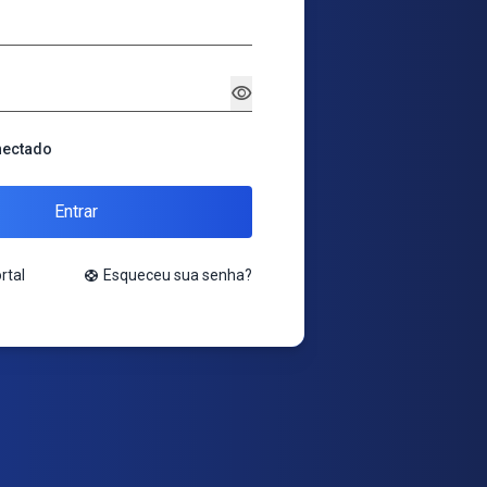
visibility
nectado
Entrar
rtal
support
Esqueceu sua senha?