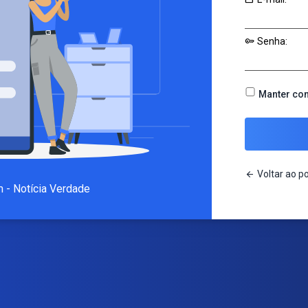
key
Senha:
Manter co
arrow_back
Voltar ao po
m - Notícia Verdade