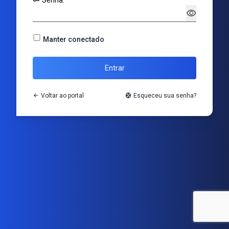
key
Senha:
visibility
Manter conectado
Entrar
arrow_back
Voltar ao portal
support
Esqueceu sua senha?