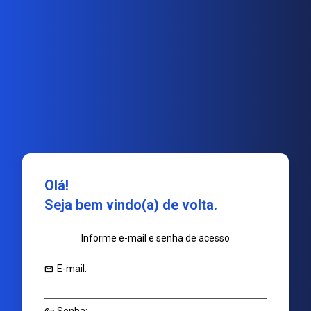
Olá!
Seja bem vindo(a) de volta.
Informe e-mail e senha de acesso
mail
E-mail: