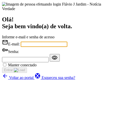
Flávio J Jardim - Notícia
Verdade
Olá!
Seja bem vindo(a) de volta.
Informe e-mail e senha de acesso
mail
E-mail:
key
Senha:
visibility
Manter conectado
Entrar
arrow_back
support
Voltar ao portal
Esqueceu sua senha?