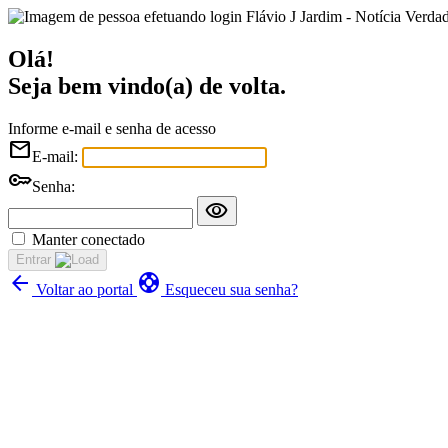
Flávio J Jardim - Notícia Verda
Olá!
Seja bem vindo(a) de volta.
Informe e-mail e senha de acesso
mail
E-mail:
key
Senha:
visibility
Manter conectado
Entrar
arrow_back
support
Voltar ao portal
Esqueceu sua senha?