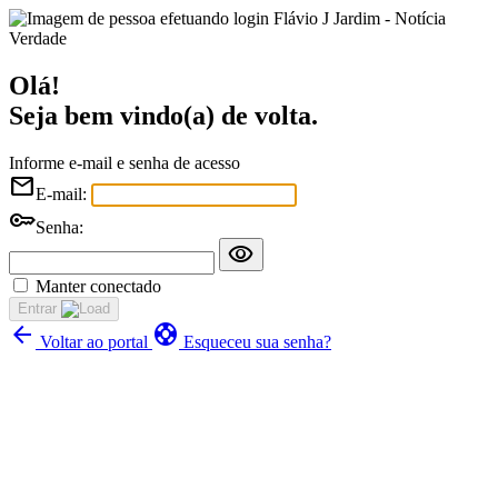
Flávio J Jardim - Notícia
Verdade
Olá!
Seja bem vindo(a) de volta.
Informe e-mail e senha de acesso
mail
E-mail:
key
Senha:
visibility
Manter conectado
Entrar
arrow_back
support
Voltar ao portal
Esqueceu sua senha?