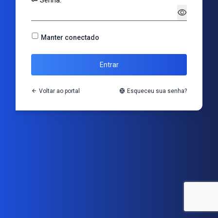
key
Senha:
visibility
Manter conectado
Entrar
arrow_back
Voltar ao portal
support
Esqueceu sua senha?