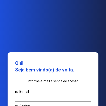
Olá!
Seja bem vindo(a) de volta.
Informe e-mail e senha de acesso
mail
E-mail: