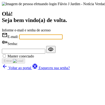
Flávio J Jardim - Notícia Verda
Olá!
Seja bem vindo(a) de volta.
Informe e-mail e senha de acesso
mail
E-mail:
key
Senha:
visibility
Manter conectado
Entrar
arrow_back
support
Voltar ao portal
Esqueceu sua senha?