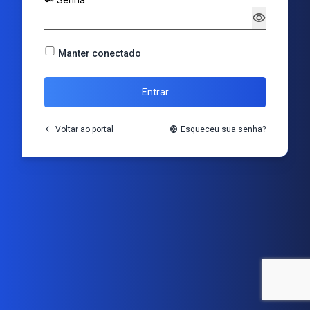
key
Senha:
visibility
Manter conectado
Entrar
arrow_back
Voltar ao portal
support
Esqueceu sua senha?