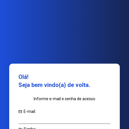
Olá!
Seja bem vindo(a) de volta.
Informe e-mail e senha de acesso
mail
E-mail: