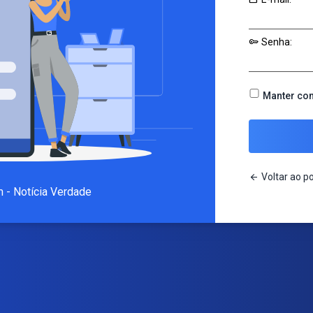
key
Senha:
Manter co
arrow_back
Voltar ao po
m - Notícia Verdade