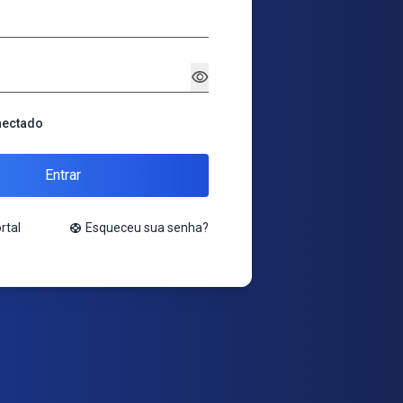
visibility
nectado
Entrar
rtal
support
Esqueceu sua senha?