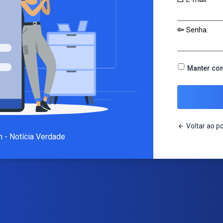
key
Senha:
Manter co
arrow_back
Voltar ao po
m - Notícia Verdade