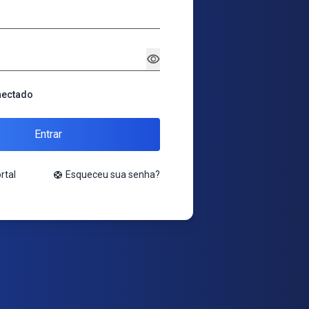
visibility
nectado
Entrar
rtal
support
Esqueceu sua senha?