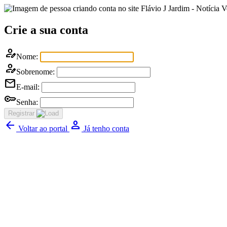
Flávio J Jardim - Notícia 
Crie a sua conta
person_edit
Nome:
person_edit
Sobrenome:
mail
E-mail:
key
Senha:
Registrar
arrow_back
Person
Voltar ao portal
Já tenho conta