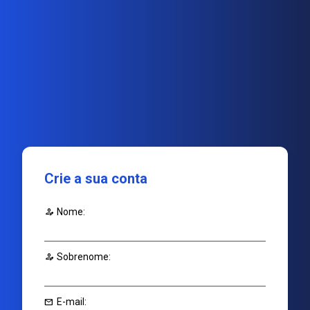
Crie a sua conta
person_edit
Nome:
person_edit
Sobrenome:
mail
E-mail: