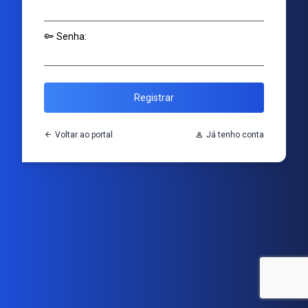
key
Senha:
Registrar
arrow_back
Voltar ao portal
Person
Já tenho conta