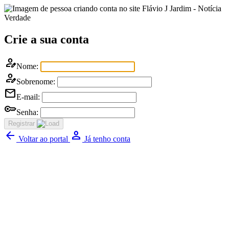
Flávio J Jardim - Notícia
Verdade
Crie a sua conta
person_edit
Nome:
person_edit
Sobrenome:
mail
E-mail:
key
Senha:
Registrar
arrow_back
Person
Voltar ao portal
Já tenho conta