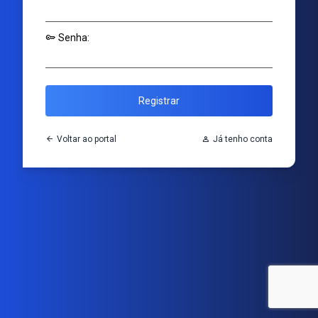
key
Senha:
Registrar
arrow_back
Voltar ao portal
Person
Já tenho conta