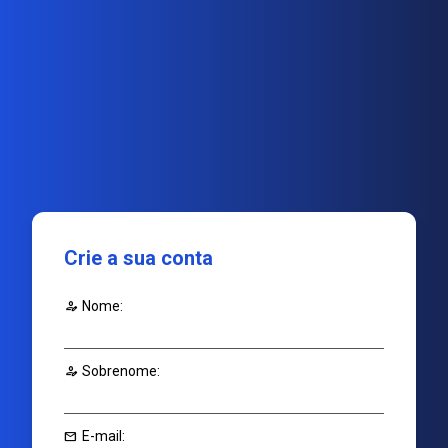
Crie a sua conta
person_edit
Nome:
person_edit
Sobrenome:
mail
E-mail: