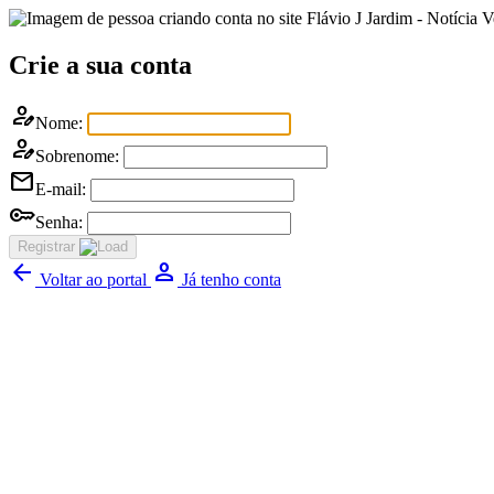
Flávio J Jardim - Notícia 
Crie a sua conta
person_edit
Nome:
person_edit
Sobrenome:
mail
E-mail:
key
Senha:
Registrar
arrow_back
Person
Voltar ao portal
Já tenho conta