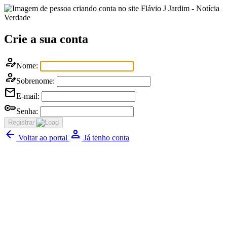
Flávio J Jardim - Notícia
Verdade
Crie a sua conta
person_edit
Nome:
person_edit
Sobrenome:
mail
E-mail:
key
Senha:
Registrar
arrow_back
Person
Voltar ao portal
Já tenho conta