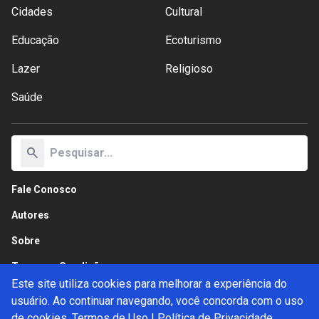
Cidades
Cultural
Educação
Ecoturismo
Lazer
Religioso
Saúde
search
Fale Conosco
Autores
Sobre
Termos e Condições
Este site utiliza cookies para melhorar a experiência do
Política de Privacidade
usuário. Ao continuar navegando, você concorda com o uso
de cookies.
Termos de Uso
|
Política de Privacidade