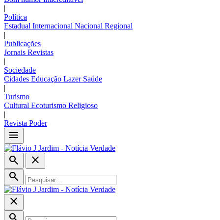
|
Política
Estadual
Internacional
Nacional
Regional
|
Publicações
Jornais
Revistas
|
Sociedade
Cidades
Educação
Lazer
Saúde
|
Turismo
Cultural
Ecoturismo
Religioso
|
Revista Poder
menu
search
close
search
close
search