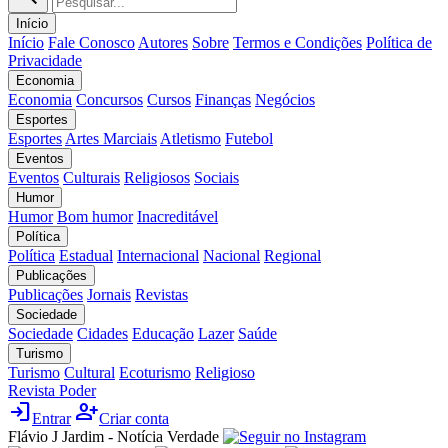
Início
Início
Fale Conosco
Autores
Sobre
Termos e Condições
Política de
Privacidade
Economia
Economia
Concursos
Cursos
Finanças
Negócios
Esportes
Esportes
Artes Marciais
Atletismo
Futebol
Eventos
Eventos
Culturais
Religiosos
Sociais
Humor
Humor
Bom humor
Inacreditável
Política
Política
Estadual
Internacional
Nacional
Regional
Publicações
Publicações
Jornais
Revistas
Sociedade
Sociedade
Cidades
Educação
Lazer
Saúde
Turismo
Turismo
Cultural
Ecoturismo
Religioso
Revista Poder
login
person_add
Entrar
Criar conta
Flávio J Jardim - Notícia Verdade