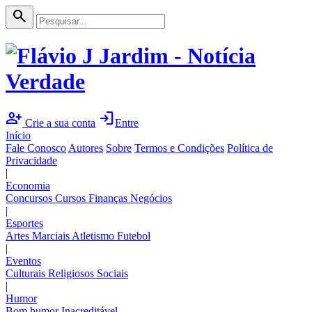
search
person_add
login
Crie a sua conta
Entre
Início
Fale Conosco
Autores
Sobre
Termos e Condições
Política de
Privacidade
|
Economia
Concursos
Cursos
Finanças
Negócios
|
Esportes
Artes Marciais
Atletismo
Futebol
|
Eventos
Culturais
Religiosos
Sociais
|
Humor
Bom humor
Inacreditável