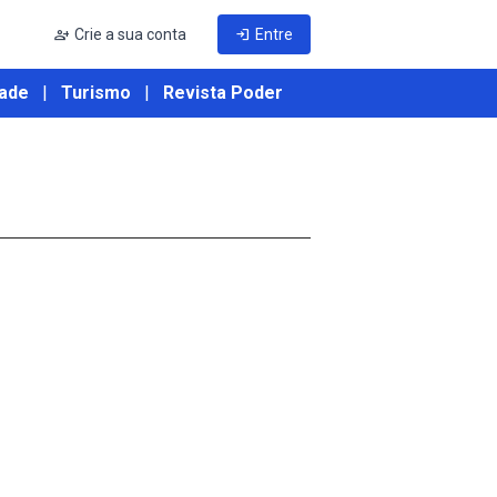
person_add
Crie a sua conta
login
Entre
ade
|
Turismo
|
Revista Poder