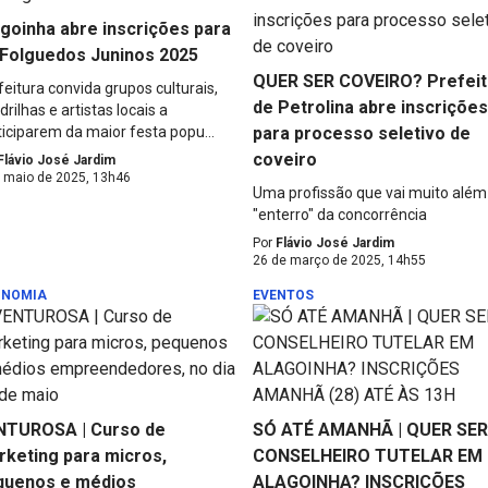
goinha abre inscrições para
 Folguedos Juninos 2025
QUER SER COVEIRO? Prefeit
feitura convida grupos culturais,
de Petrolina abre inscrições
rilhas e artistas locais a
ticiparem da maior festa popu...
para processo seletivo de
coveiro
Flávio José Jardim
 maio de 2025, 13h46
Uma profissão que vai muito além
"enterro" da concorrência
Por
Flávio José Jardim
26 de março de 2025, 14h55
ONOMIA
EVENTOS
NTUROSA | Curso de
SÓ ATÉ AMANHÃ | QUER SER
rketing para micros,
CONSELHEIRO TUTELAR EM
quenos e médios
ALAGOINHA? INSCRIÇÕES