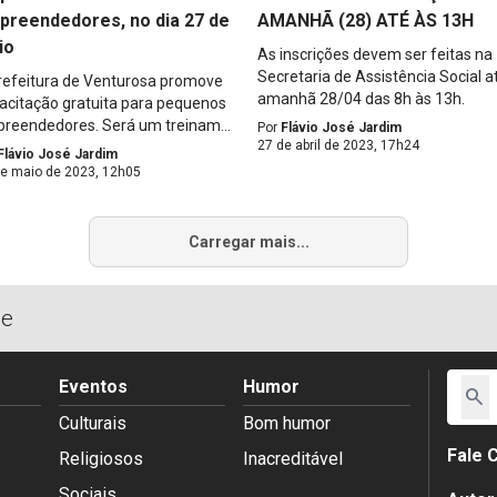
preendedores, no dia 27 de
AMANHÃ (28) ATÉ ÀS 13H
io
As inscrições devem ser feitas na
Secretaria de Assistência Social a
refeitura de Venturosa promove
amanhã 28/04 das 8h às 13h.
acitação gratuita para pequenos
reendedores. Será um treinam...
Por
Flávio José Jardim
27 de abril de 2023, 17h24
Flávio José Jardim
de maio de 2023, 12h05
Carregar mais...
de
Eventos
Humor
search
Culturais
Bom humor
Fale 
Religiosos
Inacreditável
Sociais