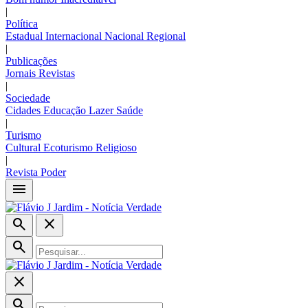
|
Política
Estadual
Internacional
Nacional
Regional
|
Publicações
Jornais
Revistas
|
Sociedade
Cidades
Educação
Lazer
Saúde
|
Turismo
Cultural
Ecoturismo
Religioso
|
Revista Poder
menu
search
close
search
close
search