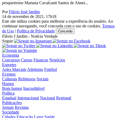
pesqueirense Mariana Cavalcanti Santos de Almei...
Por
Flávio José Jardim
14 de novembro de 2021, 17h18
Este site utiliza cookies para melhorar a experiência do usuário. Ao
continuar navegando, você concorda com o uso de cookies.
Termos
de Uso
|
Política de Privacidade
Concordo
Flávio J Jardim - Notícia Verdade
Seguir
Economia
Concursos
Cursos
Finanças
Negócios
Esportes
Artes Marciais
Atletismo
Futebol
Eventos
Culturais
Religiosos
Sociais
Humor
Bom humor
Inacreditável
Política
Estadual
Internacional
Nacional
Regional
Publicações
Jornais
Revistas
Sociedade
Cidades
Educação
Lazer
Saúde