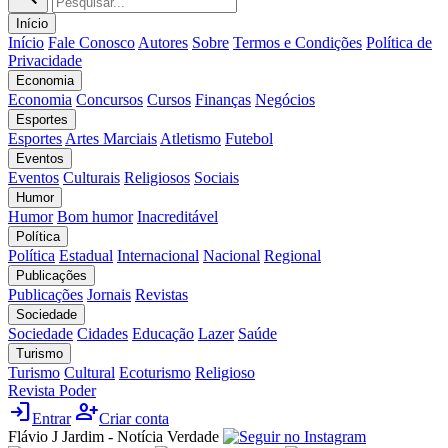
Início
Início
Fale Conosco
Autores
Sobre
Termos e Condições
Política de
Privacidade
Economia
Economia
Concursos
Cursos
Finanças
Negócios
Esportes
Esportes
Artes Marciais
Atletismo
Futebol
Eventos
Eventos
Culturais
Religiosos
Sociais
Humor
Humor
Bom humor
Inacreditável
Política
Política
Estadual
Internacional
Nacional
Regional
Publicações
Publicações
Jornais
Revistas
Sociedade
Sociedade
Cidades
Educação
Lazer
Saúde
Turismo
Turismo
Cultural
Ecoturismo
Religioso
Revista Poder
login
person_add
Entrar
Criar conta
Flávio J Jardim - Notícia Verdade