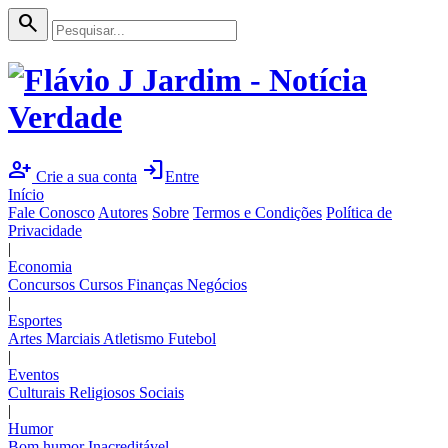
search
person_add
login
Crie a sua conta
Entre
Início
Fale Conosco
Autores
Sobre
Termos e Condições
Política de
Privacidade
|
Economia
Concursos
Cursos
Finanças
Negócios
|
Esportes
Artes Marciais
Atletismo
Futebol
|
Eventos
Culturais
Religiosos
Sociais
|
Humor
Bom humor
Inacreditável