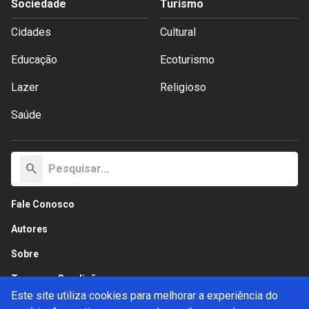
Sociedade
Turismo
Cidades
Cultural
Educação
Ecoturismo
Lazer
Religioso
Saúde
search
Fale Conosco
Autores
Sobre
Termos e Condições
Este site utiliza cookies para melhorar a experiência do
Política de Privacidade