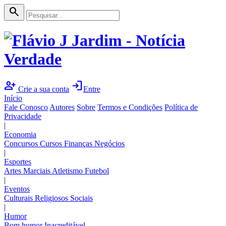
search
person_add
login
Crie a sua conta
Entre
Início
Fale Conosco
Autores
Sobre
Termos e Condições
Política de
Privacidade
|
Economia
Concursos
Cursos
Finanças
Negócios
|
Esportes
Artes Marciais
Atletismo
Futebol
|
Eventos
Culturais
Religiosos
Sociais
|
Humor
Bom humor
Inacreditável