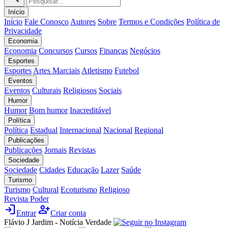
Início
Início
Fale Conosco
Autores
Sobre
Termos e Condições
Política de
Privacidade
Economia
Economia
Concursos
Cursos
Finanças
Negócios
Esportes
Esportes
Artes Marciais
Atletismo
Futebol
Eventos
Eventos
Culturais
Religiosos
Sociais
Humor
Humor
Bom humor
Inacreditável
Política
Política
Estadual
Internacional
Nacional
Regional
Publicações
Publicações
Jornais
Revistas
Sociedade
Sociedade
Cidades
Educação
Lazer
Saúde
Turismo
Turismo
Cultural
Ecoturismo
Religioso
Revista Poder
login
person_add
Entrar
Criar conta
Flávio J Jardim - Notícia Verdade