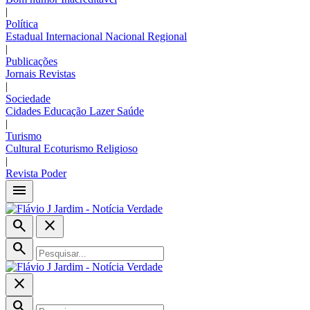
|
Política
Estadual
Internacional
Nacional
Regional
|
Publicações
Jornais
Revistas
|
Sociedade
Cidades
Educação
Lazer
Saúde
|
Turismo
Cultural
Ecoturismo
Religioso
|
Revista Poder
menu
search
close
search
close
search