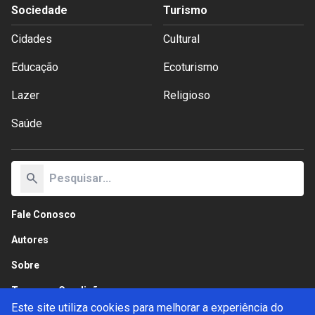
Sociedade
Turismo
Cidades
Cultural
Educação
Ecoturismo
Lazer
Religioso
Saúde
search
Fale Conosco
Autores
Sobre
Termos e Condições
Este site utiliza cookies para melhorar a experiência do