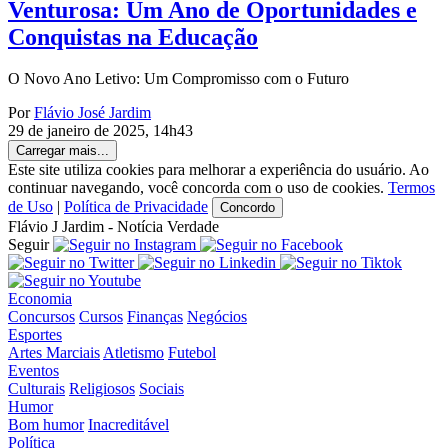
Venturosa: Um Ano de Oportunidades e
Conquistas na Educação
O Novo Ano Letivo: Um Compromisso com o Futuro
Por
Flávio José Jardim
29 de janeiro de 2025, 14h43
Carregar mais...
Este site utiliza cookies para melhorar a experiência do usuário. Ao
continuar navegando, você concorda com o uso de cookies.
Termos
de Uso
|
Política de Privacidade
Concordo
Flávio J Jardim - Notícia Verdade
Seguir
Economia
Concursos
Cursos
Finanças
Negócios
Esportes
Artes Marciais
Atletismo
Futebol
Eventos
Culturais
Religiosos
Sociais
Humor
Bom humor
Inacreditável
Política