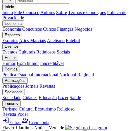
Início
Início
Fale Conosco
Autores
Sobre
Termos e Condições
Política de
Privacidade
Economia
Economia
Concursos
Cursos
Finanças
Negócios
Esportes
Esportes
Artes Marciais
Atletismo
Futebol
Eventos
Eventos
Culturais
Religiosos
Sociais
Humor
Humor
Bom humor
Inacreditável
Política
Política
Estadual
Internacional
Nacional
Regional
Publicações
Publicações
Jornais
Revistas
Sociedade
Sociedade
Cidades
Educação
Lazer
Saúde
Turismo
Turismo
Cultural
Ecoturismo
Religioso
Revista Poder
login
person_add
Entrar
Criar conta
Flávio J Jardim - Notícia Verdade