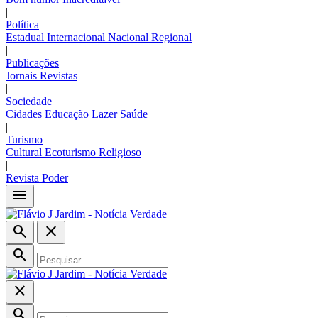
|
Política
Estadual
Internacional
Nacional
Regional
|
Publicações
Jornais
Revistas
|
Sociedade
Cidades
Educação
Lazer
Saúde
|
Turismo
Cultural
Ecoturismo
Religioso
|
Revista Poder
menu
search
close
search
close
search