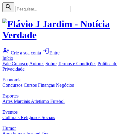
search
person_add
login
Crie a sua conta
Entre
Início
Fale Conosco
Autores
Sobre
Termos e Condições
Política de
Privacidade
|
Economia
Concursos
Cursos
Finanças
Negócios
|
Esportes
Artes Marciais
Atletismo
Futebol
|
Eventos
Culturais
Religiosos
Sociais
|
Humor
Bom humor
Inacreditável