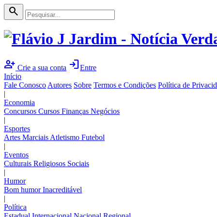
search
person_add
login
Crie a sua conta
Entre
Início
Fale Conosco
Autores
Sobre
Termos e Condições
Política de Privaci
|
Economia
Concursos
Cursos
Finanças
Negócios
|
Esportes
Artes Marciais
Atletismo
Futebol
|
Eventos
Culturais
Religiosos
Sociais
|
Humor
Bom humor
Inacreditável
|
Política
Estadual
Internacional
Nacional
Regional