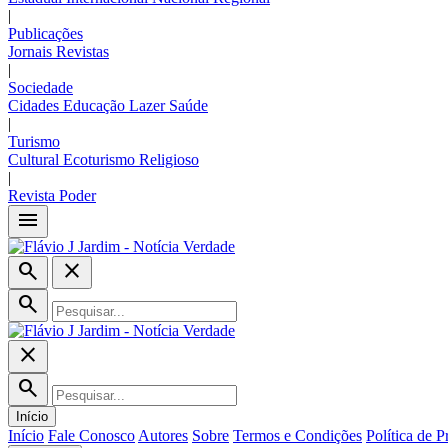
|
Publicações
Jornais
Revistas
|
Sociedade
Cidades
Educação
Lazer
Saúde
|
Turismo
Cultural
Ecoturismo
Religioso
|
Revista Poder
menu
search
close
search
close
search
Início
Início
Fale Conosco
Autores
Sobre
Termos e Condições
Política de P