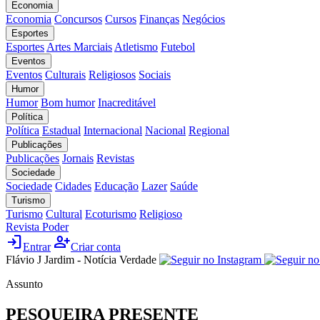
Economia
Economia
Concursos
Cursos
Finanças
Negócios
Esportes
Esportes
Artes Marciais
Atletismo
Futebol
Eventos
Eventos
Culturais
Religiosos
Sociais
Humor
Humor
Bom humor
Inacreditável
Política
Política
Estadual
Internacional
Nacional
Regional
Publicações
Publicações
Jornais
Revistas
Sociedade
Sociedade
Cidades
Educação
Lazer
Saúde
Turismo
Turismo
Cultural
Ecoturismo
Religioso
Revista Poder
login
person_add
Entrar
Criar conta
Flávio J Jardim - Notícia Verdade
Assunto
PESQUEIRA PRESENTE