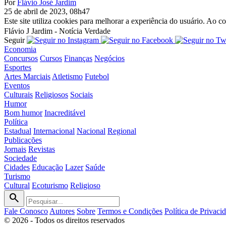
Por
Flávio José Jardim
25 de abril de 2023, 08h47
Este site utiliza cookies para melhorar a experiência do usuário. Ao
Flávio J Jardim - Notícia Verdade
Seguir
Economia
Concursos
Cursos
Finanças
Negócios
Esportes
Artes Marciais
Atletismo
Futebol
Eventos
Culturais
Religiosos
Sociais
Humor
Bom humor
Inacreditável
Política
Estadual
Internacional
Nacional
Regional
Publicações
Jornais
Revistas
Sociedade
Cidades
Educação
Lazer
Saúde
Turismo
Cultural
Ecoturismo
Religioso
search
Fale Conosco
Autores
Sobre
Termos e Condições
Política de Privaci
© 2026 - Todos os direitos reservados