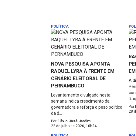
POLÍTICA
POL
RA
NOVA PESQUISA APONTA
PE
RAQUEL LYRA À FRENTE EM
EM
CENÁRIO ELEITORAL DE
A d
PERNAMBUCO
Per
con
Levantamento divulgado nesta
Raqu
semana indica crescimento da
Por
governadora e reforça o peso político
28 
da d...
Por
Flávio José Jardim
22 de julho de 2026, 10h24
POLÍTICA
POL