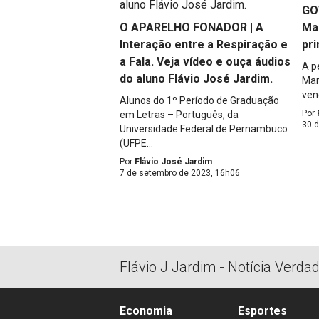
GO
O APARELHO FONADOR | A
Mar
Interação entre a Respiração e
pri
a Fala. Veja vídeo e ouça áudios
A p
do aluno Flávio José Jardim.
Mar
ven
Alunos do 1º Período de Graduação
Por
em Letras – Português, da
30 d
Universidade Federal de Pernambuco
(UFPE...
Por
Flávio José Jardim
7 de setembro de 2023, 16h06
Flávio J Jardim - Notícia Verda
Economia
Esportes