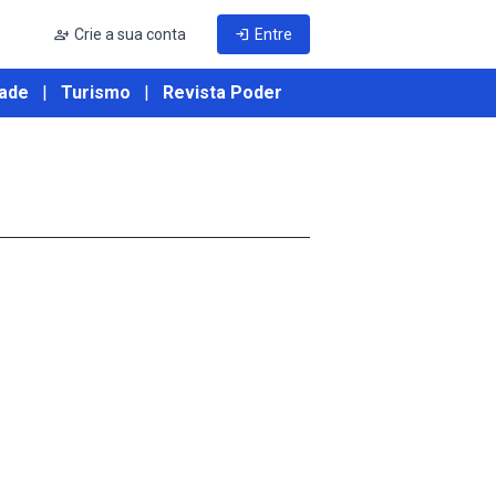
person_add
Crie a sua conta
login
Entre
ade
|
Turismo
|
Revista Poder