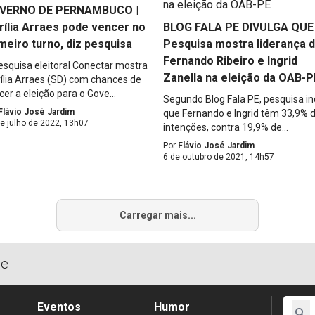
VERNO DE PERNAMBUCO |
ília Arraes pode vencer no
BLOG FALA PE DIVULGA QUE 
meiro turno, diz pesquisa
Pesquisa mostra liderança 
Fernando Ribeiro e Ingrid
esquisa eleitoral Conectar mostra
Zanella na eleição da OAB-P
ília Arraes (SD) com chances de
cer a eleição para o Gove...
Segundo Blog Fala PE, pesquisa in
Flávio José Jardim
que Fernando e Ingrid têm 33,9% 
e julho de 2022, 13h07
intenções, contra 19,9% de...
Por
Flávio José Jardim
6 de outubro de 2021, 14h57
Carregar mais...
de
Eventos
Humor
search