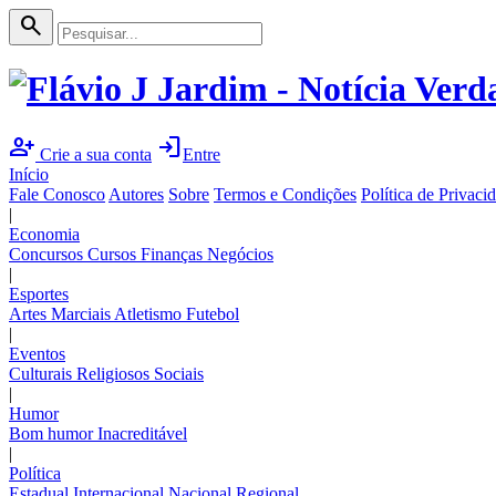
search
person_add
login
Crie a sua conta
Entre
Início
Fale Conosco
Autores
Sobre
Termos e Condições
Política de Privaci
|
Economia
Concursos
Cursos
Finanças
Negócios
|
Esportes
Artes Marciais
Atletismo
Futebol
|
Eventos
Culturais
Religiosos
Sociais
|
Humor
Bom humor
Inacreditável
|
Política
Estadual
Internacional
Nacional
Regional