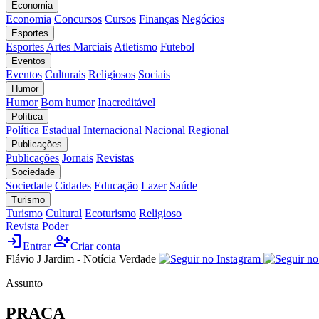
Economia
Economia
Concursos
Cursos
Finanças
Negócios
Esportes
Esportes
Artes Marciais
Atletismo
Futebol
Eventos
Eventos
Culturais
Religiosos
Sociais
Humor
Humor
Bom humor
Inacreditável
Política
Política
Estadual
Internacional
Nacional
Regional
Publicações
Publicações
Jornais
Revistas
Sociedade
Sociedade
Cidades
Educação
Lazer
Saúde
Turismo
Turismo
Cultural
Ecoturismo
Religioso
Revista Poder
login
person_add
Entrar
Criar conta
Flávio J Jardim - Notícia Verdade
Assunto
PRAÇA