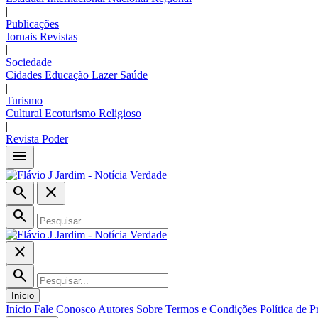
|
Publicações
Jornais
Revistas
|
Sociedade
Cidades
Educação
Lazer
Saúde
|
Turismo
Cultural
Ecoturismo
Religioso
|
Revista Poder
menu
search
close
search
close
search
Início
Início
Fale Conosco
Autores
Sobre
Termos e Condições
Política de P