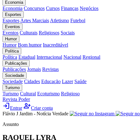
Economia
Economia
Concursos
Cursos
Finanças
Negócios
Esportes
Esportes
Artes Marciais
Atletismo
Futebol
Eventos
Eventos
Culturais
Religiosos
Sociais
Humor
Humor
Bom humor
Inacreditável
Política
Política
Estadual
Internacional
Nacional
Regional
Publicações
Publicações
Jornais
Revistas
Sociedade
Sociedade
Cidades
Educação
Lazer
Saúde
Turismo
Turismo
Cultural
Ecoturismo
Religioso
Revista Poder
login
person_add
Entrar
Criar conta
Flávio J Jardim - Notícia Verdade
Assunto
RAQUEL LYRA