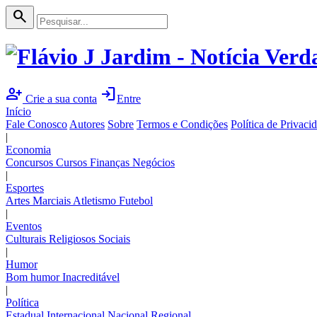
search
person_add
login
Crie a sua conta
Entre
Início
Fale Conosco
Autores
Sobre
Termos e Condições
Política de Privaci
|
Economia
Concursos
Cursos
Finanças
Negócios
|
Esportes
Artes Marciais
Atletismo
Futebol
|
Eventos
Culturais
Religiosos
Sociais
|
Humor
Bom humor
Inacreditável
|
Política
Estadual
Internacional
Nacional
Regional