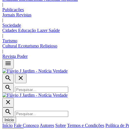
|
Publicações
Jornais
Revistas
|
Sociedade
Cidades
Educação
Lazer
Saúde
|
Turismo
Cultural
Ecoturismo
Religioso
|
Revista Poder
menu
search
close
search
close
search
Início
Início
Fale Conosco
Autores
Sobre
Termos e Condições
Política de P