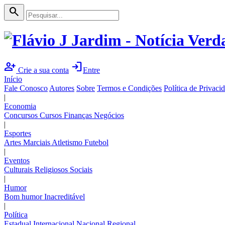
search
person_add
login
Crie a sua conta
Entre
Início
Fale Conosco
Autores
Sobre
Termos e Condições
Política de Privaci
|
Economia
Concursos
Cursos
Finanças
Negócios
|
Esportes
Artes Marciais
Atletismo
Futebol
|
Eventos
Culturais
Religiosos
Sociais
|
Humor
Bom humor
Inacreditável
|
Política
Estadual
Internacional
Nacional
Regional