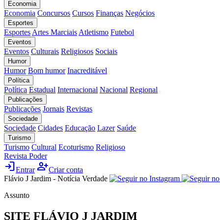
Economia
Economia
Concursos
Cursos
Finanças
Negócios
Esportes
Esportes
Artes Marciais
Atletismo
Futebol
Eventos
Eventos
Culturais
Religiosos
Sociais
Humor
Humor
Bom humor
Inacreditável
Política
Política
Estadual
Internacional
Nacional
Regional
Publicações
Publicações
Jornais
Revistas
Sociedade
Sociedade
Cidades
Educação
Lazer
Saúde
Turismo
Turismo
Cultural
Ecoturismo
Religioso
Revista Poder
login
person_add
Entrar
Criar conta
Flávio J Jardim - Notícia Verdade
Assunto
SITE FLÁVIO J JARDIM