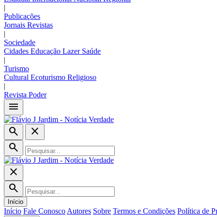
|
Publicações
Jornais
Revistas
|
Sociedade
Cidades
Educação
Lazer
Saúde
|
Turismo
Cultural
Ecoturismo
Religioso
|
Revista Poder
menu
search
close
search
close
search
Início
Início
Fale Conosco
Autores
Sobre
Termos e Condições
Política de P