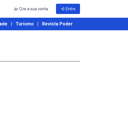
person_add
Crie a sua conta
login
Entre
ade
|
Turismo
|
Revista Poder