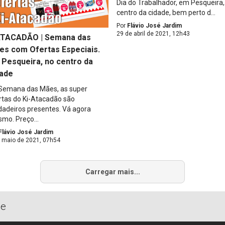
Dia do Trabalhador, em Pesqueira,
centro da cidade, bem perto d...
Por
Flávio José Jardim
29 de abril de 2021, 12h43
ATACADÃO | Semana das
es com Ofertas Especiais.
 Pesqueira, no centro da
dade
Semana das Mães, as super
rtas do Ki-Atacadão são
dadeiros presentes. Vá agora
mo. Preço...
Flávio José Jardim
 maio de 2021, 07h54
Carregar mais...
de