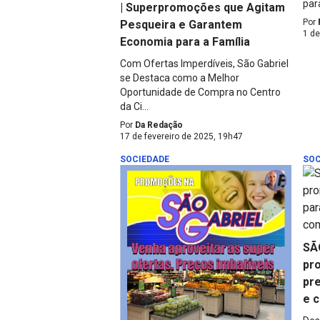
para
| Superpromoções que Agitam
Por
Pesqueira e Garantem
1 d
Economia para a Família
Com Ofertas Imperdíveis, São Gabriel
se Destaca como a Melhor
Oportunidade de Compra no Centro
da Ci...
Por
Da Redação
17 de fevereiro de 2025, 19h47
SOCIEDADE
SOC
SÃ
pr
pre
e 