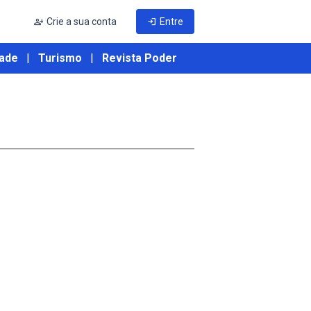
person_add
Crie a sua conta
login
Entre
ade
|
Turismo
|
Revista Poder