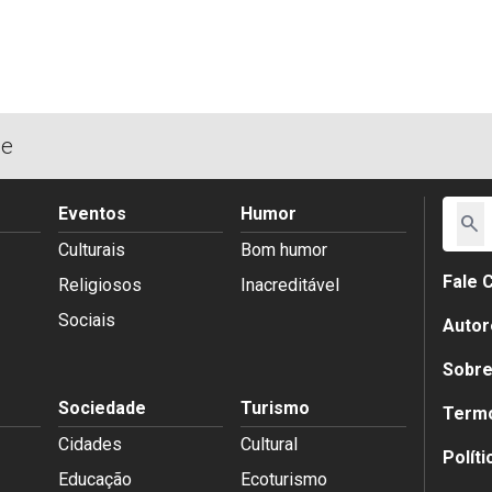
de
Eventos
Humor
search
Culturais
Bom humor
Fale 
Religiosos
Inacreditável
Sociais
Autor
Sobr
Sociedade
Turismo
Termo
Cidades
Cultural
Polít
Educação
Ecoturismo