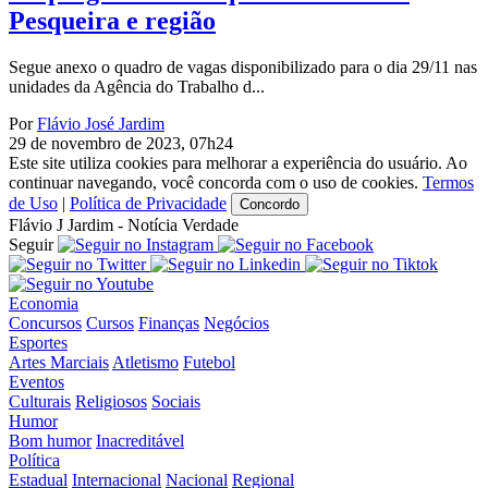
Pesqueira e região
Segue anexo o quadro de vagas disponibilizado para o dia 29/11 nas
unidades da Agência do Trabalho d...
Por
Flávio José Jardim
29 de novembro de 2023, 07h24
Este site utiliza cookies para melhorar a experiência do usuário. Ao
continuar navegando, você concorda com o uso de cookies.
Termos
de Uso
|
Política de Privacidade
Concordo
Flávio J Jardim - Notícia Verdade
Seguir
Economia
Concursos
Cursos
Finanças
Negócios
Esportes
Artes Marciais
Atletismo
Futebol
Eventos
Culturais
Religiosos
Sociais
Humor
Bom humor
Inacreditável
Política
Estadual
Internacional
Nacional
Regional