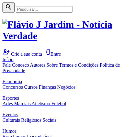
search
person_add
login
Crie a sua conta
Entre
Início
Fale Conosco
Autores
Sobre
Termos e Condições
Política de
Privacidade
|
Economia
Concursos
Cursos
Finanças
Negócios
|
Esportes
Artes Marciais
Atletismo
Futebol
|
Eventos
Culturais
Religiosos
Sociais
|
Humor
Bom humor
Inacreditável