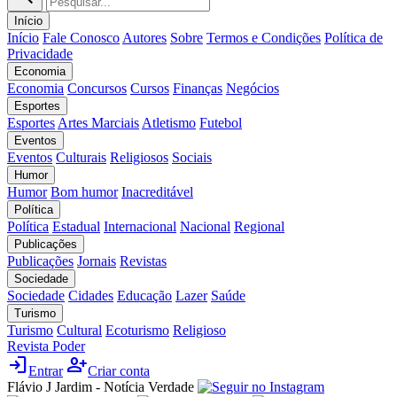
Início
Início
Fale Conosco
Autores
Sobre
Termos e Condições
Política de
Privacidade
Economia
Economia
Concursos
Cursos
Finanças
Negócios
Esportes
Esportes
Artes Marciais
Atletismo
Futebol
Eventos
Eventos
Culturais
Religiosos
Sociais
Humor
Humor
Bom humor
Inacreditável
Política
Política
Estadual
Internacional
Nacional
Regional
Publicações
Publicações
Jornais
Revistas
Sociedade
Sociedade
Cidades
Educação
Lazer
Saúde
Turismo
Turismo
Cultural
Ecoturismo
Religioso
Revista Poder
login
person_add
Entrar
Criar conta
Flávio J Jardim - Notícia Verdade