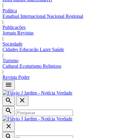
|
Política
Estadual
Internacional
Nacional
Regional
|
Publicações
Jornais
Revistas
|
Sociedade
Cidades
Educação
Lazer
Saúde
|
Turismo
Cultural
Ecoturismo
Religioso
|
Revista Poder
menu
search
close
search
close
search