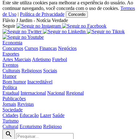
Este site utiliza cookies para melhorar a experiência do usuário. Ao
continuar navegando, você concorda com o uso de cookies.
Termos
de Uso
|
Política de Privacidade
Concordo
Flávio J Jardim - Notícia Verdade
Seguir
Economia
Concursos
Cursos
Finanças
Negócios
Esportes
Artes Marciais
Atletismo
Futebol
Eventos
Culturais
Religiosos
Sociais
Humor
Bom humor
Inacreditável
Política
Estadual
Internacional
Nacional
Regional
Publicações
Jornais
Revistas
Sociedade
Cidades
Educação
Lazer
Saúde
Turismo
Cultural
Ecoturismo
Religioso
search