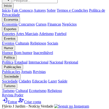
Início
Início
Fale Conosco
Autores
Sobre
Termos e Condições
Política de
Privacidade
Economia
Economia
Concursos
Cursos
Finanças
Negócios
Esportes
Esportes
Artes Marciais
Atletismo
Futebol
Eventos
Eventos
Culturais
Religiosos
Sociais
Humor
Humor
Bom humor
Inacreditável
Política
Política
Estadual
Internacional
Nacional
Regional
Publicações
Publicações
Jornais
Revistas
Sociedade
Sociedade
Cidades
Educação
Lazer
Saúde
Turismo
Turismo
Cultural
Ecoturismo
Religioso
Revista Poder
login
person_add
Entrar
Criar conta
Flávio J Jardim - Notícia Verdade