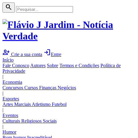
search
person_add
login
Crie a sua conta
Entre
Início
Fale Conosco
Autores
Sobre
Termos e Condições
Política de
Privacidade
|
Economia
Concursos
Cursos
Finanças
Negócios
|
Esportes
Artes Marciais
Atletismo
Futebol
|
Eventos
Culturais
Religiosos
Sociais
|
Humor
Bom humor
Inacreditável