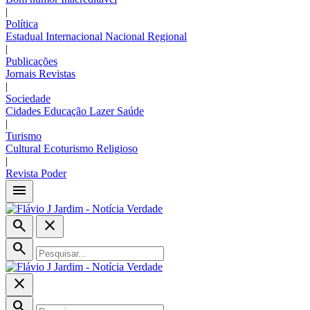
|
Política
Estadual
Internacional
Nacional
Regional
|
Publicações
Jornais
Revistas
|
Sociedade
Cidades
Educação
Lazer
Saúde
|
Turismo
Cultural
Ecoturismo
Religioso
|
Revista Poder
menu
search
close
search
close
search