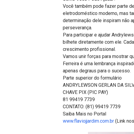
Você também pode fazer parte des
eletrodoméstico moderno, mas tam
determinação dele inspiram não a
perseverança.
Para participar e ajudar Andrylew
bilhete diretamente com ele. Cad
crescimento profissional.
Vamos unir forças para mostrar qu
Ferreira é uma lembrança inspira
apenas degraus para o sucesso.
Parte superior do formulário
ANDRYLEWSON GERLAN DA SIL
CHAVE PIX (PIC PAY)
81 99419 7739
CONTATO: (81) 99419 7739
Saiba Mais no Portal
www.flaviojjardim.com.br
(Link nos