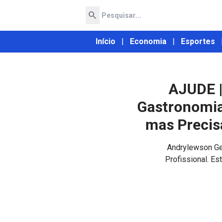
search
Início
|
Economia
|
Esportes
AJUDE |
Gastronomia
mas Precis
Andrylewson Ger
Profissional. E