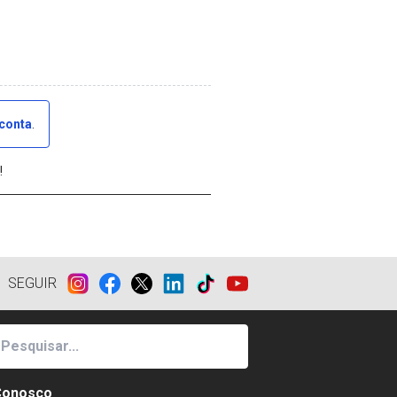
 conta
.
!
SEGUIR
Conosco