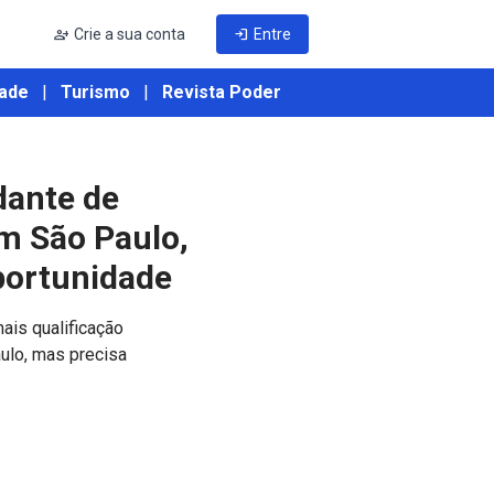
person_add
Crie a sua conta
login
Entre
ade
|
Turismo
|
Revista Poder
dante de
m São Paulo,
portunidade
ais qualificação
ulo, mas precisa