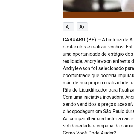
text_decrease
text_increase
CARUARU (PE)
— A história de A
obstáculos e realizar sonhos. Est
uma oportunidade de estágio dos
realidade, Andrylewson enfrenta de
Andrylewson foi selecionado par
oportunidade que poderia impulsion
mão de sua própria criatividade p
Rifa de Liquidificador para Realiz
Com uma iniciativa inovadora, And
sendo vendidos a preços acessíve
e hospedagem em São Paulo duran
Ao compartilhar sua história nas 
solidariedade e empatia da comun
Como Você Pode Ajudar?