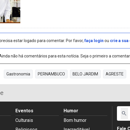
precisa estar logado para comentar. Por favor,
faça login
ou
crie a sua
Ainda não há comentários para esta notícia. Seja o primeiro a comentar
Gastronomia
PERNAMBUCO
BELO JARDIM
AGRESTE
de
Eventos
Humor
search
Culturais
Bom humor
Fale 
Religiosos
Inacreditável