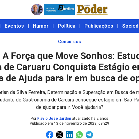
|
Eventos
|
Humor
|
Política
|
Publicações
|
Socied
Concursos
 A Força que Move Sonhos: Estu
 de Caruaru Conquista Estágio e
a de Ajuda para ir em busca de o
lan da Silva Ferreira, Determinação e Superação em Busca de m
studante de Gastronomia de Caruaru consegue estágio em São Pa
de ajudar para ir. Você ajudaria?
Por
Flávio José Jardim
atualizado há 2 anos
Publicado em
13 de novembro de 2023, 09h29