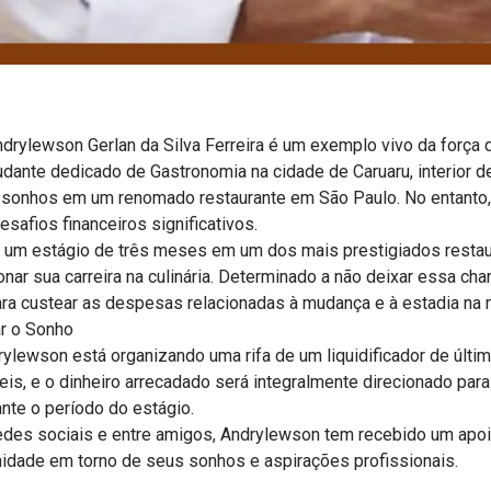
ndrylewson Gerlan da Silva Ferreira é um exemplo vivo da força
udante dedicado de Gastronomia na cidade de Caruaru, interior 
 sonhos em um renomado restaurante em São Paulo. No entanto,
safios financeiros significativos.
a um estágio de três meses em um dos mais prestigiados resta
ar sua carreira na culinária. Determinado a não deixar essa chan
ara custear as despesas relacionadas à mudança e à estadia na 
ar o Sonho
rylewson está organizando uma rifa de um liquidificador de últi
is, e o dinheiro arrecadado será integralmente direcionado par
te o período do estágio.
redes sociais e entre amigos, Andrylewson tem recebido um apoi
idade em torno de seus sonhos e aspirações profissionais.