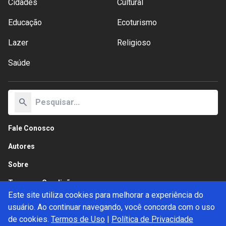
Cidades
Cultural
Educação
Ecoturismo
Lazer
Religioso
Saúde
search
Fale Conosco
Autores
Sobre
Termos e Condições
Este site utiliza cookies para melhorar a experiência do
Política de Privacidade
usuário. Ao continuar navegando, você concorda com o uso
de cookies.
Termos de Uso
|
Política de Privacidade