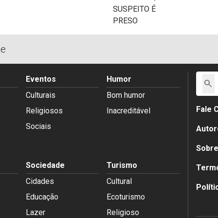
de
Eventos
Humor
search
Culturais
Bom humor
Fale 
Religiosos
Inacreditável
Sociais
Autor
Sobr
Sociedade
Turismo
Termo
Cidades
Cultural
Polít
Educação
Ecoturismo
Lazer
Religioso