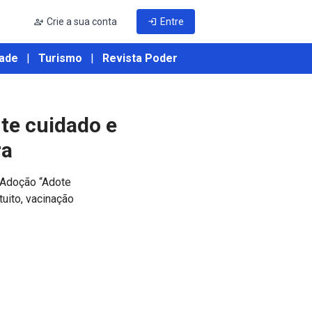
person_add
Crie a sua conta
login
Entre
ade
|
Turismo
|
Revista Poder
te cuidado e
ra
e Adoção “Adote
uito, vacinação