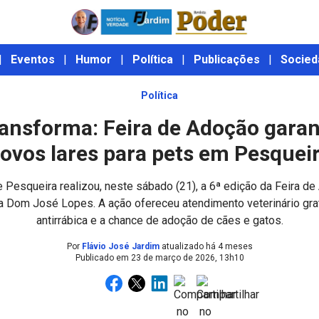
|
Eventos
|
Humor
|
Política
|
Publicações
|
Socied
Política
ansforma: Feira de Adoção garan
ovos lares para pets em Pesquei
e Pesqueira realizou, neste sábado (21), a 6ª edição da Feira d
a Dom José Lopes. A ação ofereceu atendimento veterinário grat
antirrábica e a chance de adoção de cães e gatos.
Por
Flávio José Jardim
atualizado há 4 meses
Publicado em
23 de março de 2026, 13h10