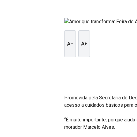
text_decrease
text_increase
Promovida pela Secretaria de Dese
acesso a cuidados básicos para o
“É muito importante, porque ajuda
morador Marcelo Alves.