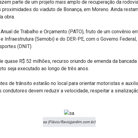
azem parte de um projeto mais amplo de recuperação da rodovia
s proximidades do viaduto de Bonança, em Moreno. Ainda resta
a obra.
 Anual de Trabalho e Orçamento (PATO), fruto de um convênio e
 e Infraestrutura (Semobi) e do DER-PE, com o Governo Federal
sportes (DNIT).
 de quase R$ 52 milhões, recurso oriundo de emenda da bancad
eto seja executado ao longo de três anos.
es de trânsito estarão no local para orientar motoristas e auxili
s condutores devem reduzir a velocidade, respeitar a sinalizaçã
sa (Flávio/flaviojjardim.com.br)