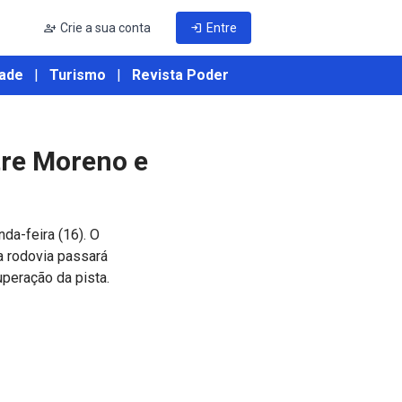
person_add
Crie a sua conta
login
Entre
ade
|
Turismo
|
Revista Poder
tre Moreno e
da-feira (16). O
 rodovia passará
uperação da pista.