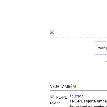
Você 
VEJA TAMBÉM
POLÍTICA
TRE-PE rejeita emb
favorável ao caciqu