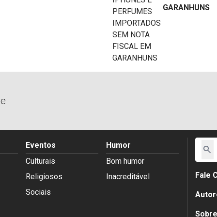
GARANHUNS
de
Eventos
Humor
search
Culturais
Bom humor
Fale 
Religiosos
Inacreditável
Sociais
Autor
Sobr