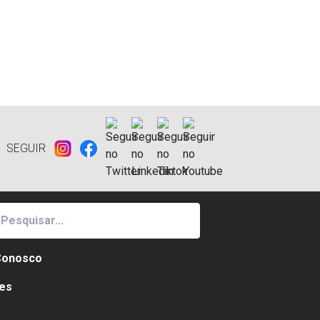
SEGUIR
Conosco
es
e