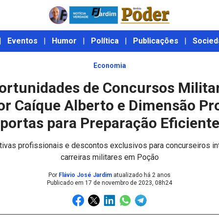
|
Eventos
|
Humor
|
Política
|
Publicações
|
Socied
Economia
ortunidades de Concursos Militar
or Caíque Alberto e Dimensão Pr
portas para Preparação Eficient
ivas profissionais e descontos exclusivos para concurseiros i
carreiras militares em Poção
Por
Flávio José Jardim
atualizado há 2 anos
Publicado em
17 de novembro de 2023, 08h24