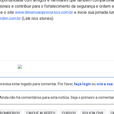
portunidade com amigos e familiares que também compartilh
sionais e contribuir para o fortalecimento da segurança e orde
e o site
www.dimensaoprocursos.com.br
e inicie sua jornada r
ardim.com.br
(Link nos stories).
precisa estar logado para comentar. Por favor,
faça login
ou
crie a sua
Ainda não há comentários para esta notícia. Seja o primeiro a comentar
BOMBEIROS
CAIQUE ALBERTO
CURSOS
POLICIA CIVIL
O