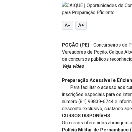
text_decrease
text_increase
POÇÃO (PE)
- Concurseiros de P
Vereadores de Poção, Caíque Alb
de concursos públicos reconhecid
Veja vídeo
Preparação Acessível e Eficie
Para facilitar o acesso aos cu
inscrições especiais para os inte
número (81) 99839-6744 e informa
desconto exclusivo, custando ape
CURSOS DISPONÍVEIS
Os cursos oferecidos abrangem pr
Polícia Militar de Pernambuco 