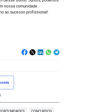
am desse sonho. Juntos, podemos
m em nossa comunidade.
umo ao sucesso profissional!
 conta
.
!
PORTUNIDADES
CONCURSOS