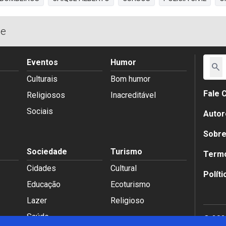
de
Eventos
Humor
search
Culturais
Bom humor
Fale 
Religiosos
Inacreditável
Sociais
Autor
Sobr
Sociedade
Turismo
Termo
Cidades
Cultural
Polít
Educação
Ecoturismo
Lazer
Religioso
Saúde
© 2026