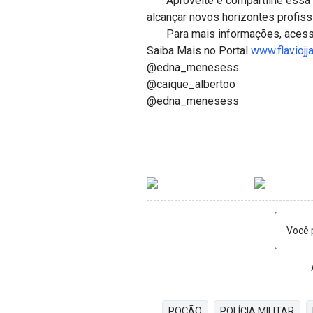
Aproveite e compartilhe essa o
alcançar novos horizontes profis
Para mais informações, acess
Saiba Mais no Portal
www.flaviojj
@edna_menesess
@caique_albertoo
@edna_menesess
Você 
POÇÃO
POLÍCIA MILITAR