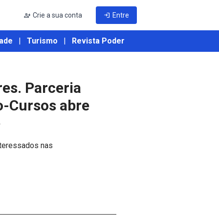
person_add
Crie a sua conta
login
Entre
ade
|
Turismo
|
Revista Poder
es. Parceria
o-Cursos abre
e
nteressados nas