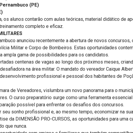
 Pernambuco (PE)
E)
s alunos contarão com aulas teóricas, material didático de ap
treinamento completo e eficaz.
ILITARES
uco anunciou recentemente a abertura de novos concursos, c
, Polícia Militar e Corpo de Bombeiros. Estas oportunidades cont
ma ampla gama de possibilidades para os candidatos.
tadas centenas de vagas ao longo dos próximos meses, crian
desafiadora na área militar. O mandato do vereador Caique Alber
 desenvolvimento profissional e pessoal dos habitantes de Poç
ara de Vereadores, vislumbra um novo panorama para o municí
res. O curso preparatório surge como uma ferramenta essencial 
paração possível para enfrentar os desafios dos concursos.
seu sonho profissional e, ao mesmo tempo, economizar na sua
ertise da DIMENSÃO PRO-CURSOS, as oportunidades para uma carr
do que nunca.