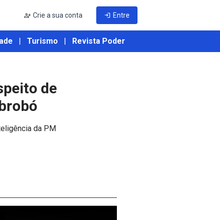
person_add
Crie a sua conta
login
Entre
ade
|
Turismo
|
Revista Poder
peito de
abrobó
teligência da PM