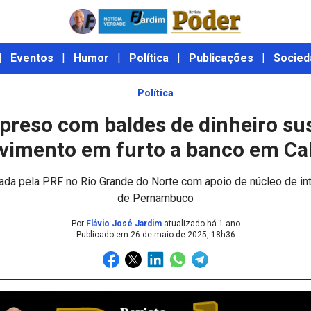
|
Eventos
|
Humor
|
Política
|
Publicações
|
Socied
Política
reso com baldes de dinheiro sus
vimento em furto a banco em C
izada pela PRF no Rio Grande do Norte com apoio de núcleo de in
de Pernambuco
Por
Flávio José Jardim
atualizado há 1 ano
Publicado em
26 de maio de 2025, 18h36