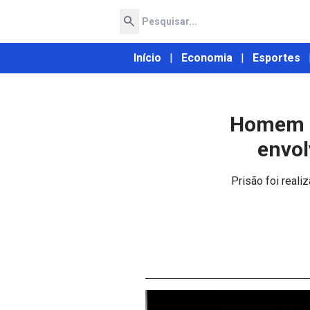
search
Início
|
Economia
|
Esportes
Homem p
envol
Prisão foi real