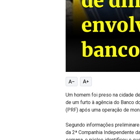
text_decrease
text_increase
Um homem foi preso na cidade de 
de um furto à agência do Banco do
(PRF) após uma operação de monit
Segundo informações preliminares,
da 2ª Companhia Independente da P
semana, o núcleo identificou o su