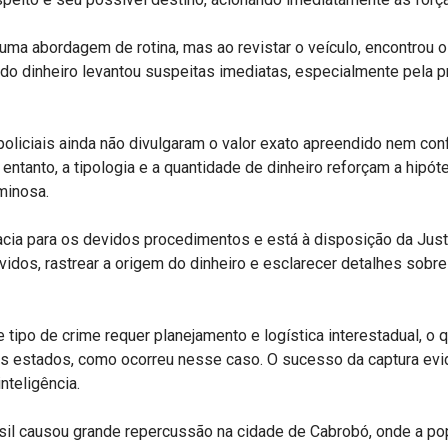
 uma abordagem de rotina, mas ao revistar o veículo, encontrou
do dinheiro levantou suspeitas imediatas, especialmente pela p
policiais ainda não divulgaram o valor exato apreendido nem con
entanto, a tipologia e a quantidade de dinheiro reforçam a hipót
minosa.
acia para os devidos procedimentos e está à disposição da Just
lvidos, rastrear a origem do dinheiro e esclarecer detalhes sobre
 tipo de crime requer planejamento e logística interestadual, o
tes estados, como ocorreu nesse caso. O sucesso da captura evid
nteligência.
asil causou grande repercussão na cidade de Cabrobó, onde a p