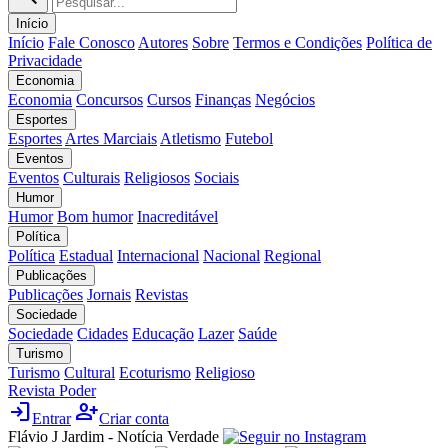
Início
Início
Fale Conosco
Autores
Sobre
Termos e Condições
Política de
Privacidade
Economia
Economia
Concursos
Cursos
Finanças
Negócios
Esportes
Esportes
Artes Marciais
Atletismo
Futebol
Eventos
Eventos
Culturais
Religiosos
Sociais
Humor
Humor
Bom humor
Inacreditável
Política
Política
Estadual
Internacional
Nacional
Regional
Publicações
Publicações
Jornais
Revistas
Sociedade
Sociedade
Cidades
Educação
Lazer
Saúde
Turismo
Turismo
Cultural
Ecoturismo
Religioso
Revista Poder
login
person_add
Entrar
Criar conta
Flávio J Jardim - Notícia Verdade