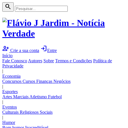
search
person_add
login
Crie a sua conta
Entre
Início
Fale Conosco
Autores
Sobre
Termos e Condições
Política de
Privacidade
|
Economia
Concursos
Cursos
Finanças
Negócios
|
Esportes
Artes Marciais
Atletismo
Futebol
|
Eventos
Culturais
Religiosos
Sociais
|
Humor
Bom humor
Inacreditável