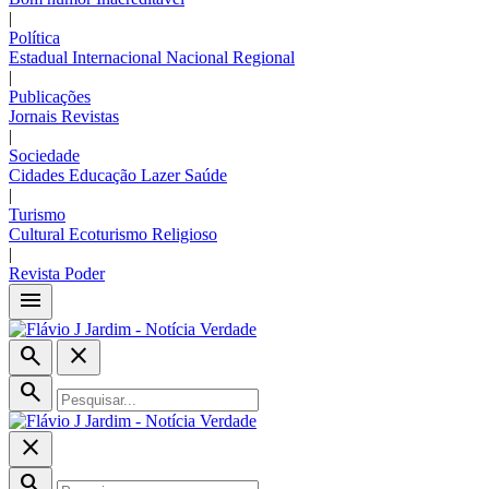
|
Política
Estadual
Internacional
Nacional
Regional
|
Publicações
Jornais
Revistas
|
Sociedade
Cidades
Educação
Lazer
Saúde
|
Turismo
Cultural
Ecoturismo
Religioso
|
Revista Poder
menu
search
close
search
close
search