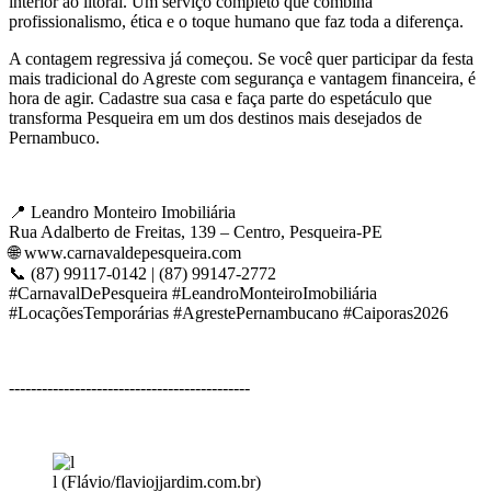
interior ao litoral. Um serviço completo que combina
profissionalismo, ética e o toque humano que faz toda a diferença.
A contagem regressiva já começou. Se você quer participar da festa
mais tradicional do Agreste com segurança e vantagem financeira, é
hora de agir. Cadastre sua casa e faça parte do espetáculo que
transforma Pesqueira em um dos destinos mais desejados de
Pernambuco.
📍 Leandro Monteiro Imobiliária
Rua Adalberto de Freitas, 139 – Centro, Pesqueira-PE
🌐 www.carnavaldepesqueira.com
📞 (87) 99117-0142 | (87) 99147-2772
#CarnavalDePesqueira #LeandroMonteiroImobiliária
#LocaçõesTemporárias #AgrestePernambucano #Caiporas2026
--------------------------------------------
l (Flávio/flaviojjardim.com.br)