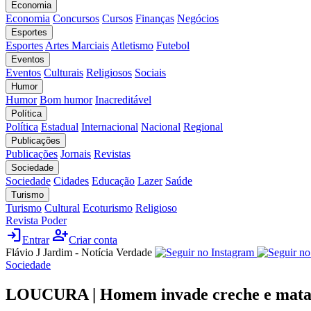
Economia
Economia
Concursos
Cursos
Finanças
Negócios
Esportes
Esportes
Artes Marciais
Atletismo
Futebol
Eventos
Eventos
Culturais
Religiosos
Sociais
Humor
Humor
Bom humor
Inacreditável
Política
Política
Estadual
Internacional
Nacional
Regional
Publicações
Publicações
Jornais
Revistas
Sociedade
Sociedade
Cidades
Educação
Lazer
Saúde
Turismo
Turismo
Cultural
Ecoturismo
Religioso
Revista Poder
login
person_add
Entrar
Criar conta
Flávio J Jardim - Notícia Verdade
Sociedade
LOUCURA | Homem invade creche e mata 3 