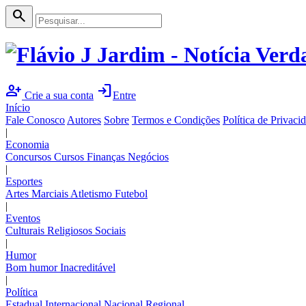
search
person_add
login
Crie a sua conta
Entre
Início
Fale Conosco
Autores
Sobre
Termos e Condições
Política de Privaci
|
Economia
Concursos
Cursos
Finanças
Negócios
|
Esportes
Artes Marciais
Atletismo
Futebol
|
Eventos
Culturais
Religiosos
Sociais
|
Humor
Bom humor
Inacreditável
|
Política
Estadual
Internacional
Nacional
Regional