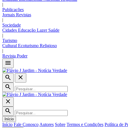
|
Publicações
Jornais
Revistas
|
Sociedade
Cidades
Educação
Lazer
Saúde
|
Turismo
Cultural
Ecoturismo
Religioso
|
Revista Poder
menu
search
close
search
close
search
Início
Início
Fale Conosco
Autores
Sobre
Termos e Condições
Política de P