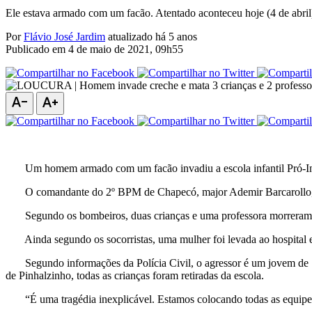
Ele estava armado com um facão. Atentado aconteceu hoje (4 de abri
Por
Flávio José Jardim
atualizado há 5 anos
Publicado em
4 de maio de 2021, 09h55
text_decrease
text_increase
Um homem armado com um facão invadiu a escola infantil Pró-Infânci
O comandante do 2º BPM de Chapecó, major Ademir Barcarollo, di
Segundo os bombeiros, duas crianças e uma professora morreram na ho
Ainda segundo os socorristas, uma mulher foi levada ao hospital em
Segundo informações da Polícia Civil, o agressor é um jovem de 18 
de Pinhalzinho, todas as crianças foram retiradas da escola.
“É uma tragédia inexplicável. Estamos colocando todas as equipes pa