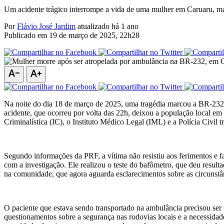
Um acidente trágico interrompe a vida de uma mulher em Caruaru, mas
Por
Flávio José Jardim
atualizado há 1 ano
Publicado em
19 de março de 2025, 22h28
text_decrease
text_increase
Na noite do dia 18 de março de 2025, uma tragédia marcou a BR-232
acidente, que ocorreu por volta das 22h, deixou a população local em
Criminalística (IC), o Instituto Médico Legal (IML) e a Polícia Civil 
Segundo informações da PRF, a vítima não resistiu aos ferimentos e f
com a investigação. Ele realizou o teste do bafômetro, que deu result
na comunidade, que agora aguarda esclarecimentos sobre as circunstâ
O paciente que estava sendo transportado na ambulância precisou ser 
questionamentos sobre a segurança nas rodovias locais e a necessidade