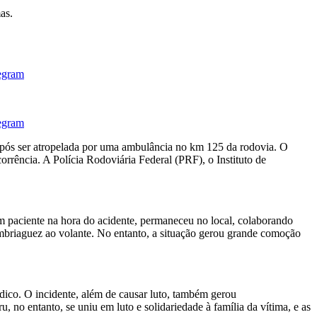
as.
pós ser atropelada por uma ambulância no km 125 da rodovia. O
rrência. A Polícia Rodoviária Federal (PRF), o Instituto de
um paciente na hora do acidente, permaneceu no local, colaborando
 embriaguez ao volante. No entanto, a situação gerou grande comoção
dico. O incidente, além de causar luto, também gerou
 no entanto, se uniu em luto e solidariedade à família da vítima, e as