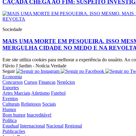
CAÇADA CHEGA AO FIM: SUSPEITO INVESTIG
Sociedade
MAIS UMA MORTE EM PESQUEIRA. ISSO MESM
MERGULHA CIDADE NO MEDO E NA REVOLT
Este site utiliza cookies para melhorar a experiência do usuário. Ao
Flávio J Jardim - Notícia Verdade
Seguir
Economia
Concursos
Cursos
Finanças
Negócios
Esportes
Artes Marciais
Atletismo
Futebol
Eventos
Culturais
Religiosos
Sociais
Humor
Bom humor
Inacreditável
Política
Estadual
Internacional
Nacional
Regional
Publicações