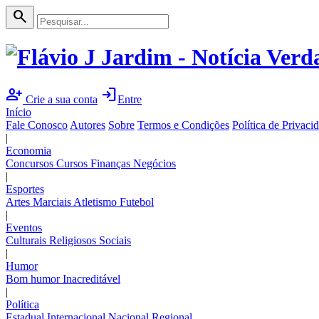
search
person_add
login
Crie a sua conta
Entre
Início
Fale Conosco
Autores
Sobre
Termos e Condições
Política de Privaci
|
Economia
Concursos
Cursos
Finanças
Negócios
|
Esportes
Artes Marciais
Atletismo
Futebol
|
Eventos
Culturais
Religiosos
Sociais
|
Humor
Bom humor
Inacreditável
|
Política
Estadual
Internacional
Nacional
Regional