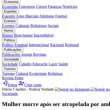
Economia
Economia
Concursos
Cursos
Finanças
Negócios
Esportes
Esportes
Artes Marciais
Atletismo
Futebol
Eventos
Eventos
Culturais
Religiosos
Sociais
Humor
Humor
Bom humor
Inacreditável
Política
Política
Estadual
Internacional
Nacional
Regional
Publicações
Publicações
Jornais
Revistas
Sociedade
Sociedade
Cidades
Educação
Lazer
Saúde
Turismo
Turismo
Cultural
Ecoturismo
Religioso
Revista Poder
login
person_add
Entrar
Criar conta
Flávio J Jardim - Notícia Verdade
Sociedade
Mulher morre após ser atropelada por am