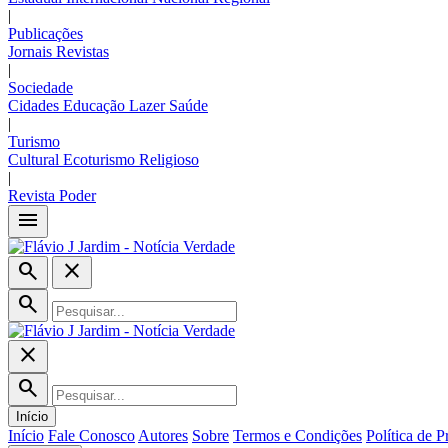
|
Publicações
Jornais
Revistas
|
Sociedade
Cidades
Educação
Lazer
Saúde
|
Turismo
Cultural
Ecoturismo
Religioso
|
Revista Poder
menu
search
close
search
close
search
Início
Início
Fale Conosco
Autores
Sobre
Termos e Condições
Política de P