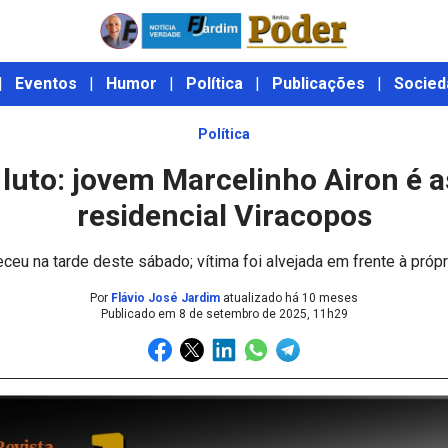
|
Eventos
|
Humor
|
Política
|
Publicações
|
Socied
Política
luto: jovem Marcelinho Airon é 
residencial Viracopos
ceu na tarde deste sábado; vítima foi alvejada em frente à própr
Por
Flávio José Jardim
atualizado há 10 meses
Publicado em
8 de setembro de 2025, 11h29