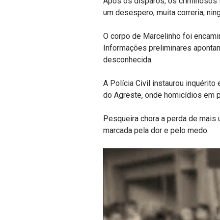
Após os disparos, os criminosos f
um desespero, muita correria, nin
O corpo de Marcelinho foi encamin
Informações preliminares apontam 
desconhecida.
A Polícia Civil instaurou inquérit
do Agreste, onde homicídios em p
Pesqueira chora a perda de mais 
marcada pela dor e pelo medo.