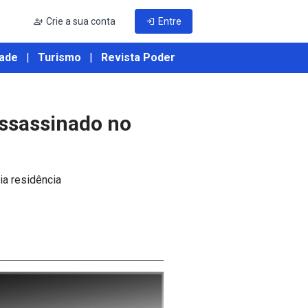
person_add
Crie a sua conta
login
Entre
ade
|
Turismo
|
Revista Poder
assassinado no
ia residência