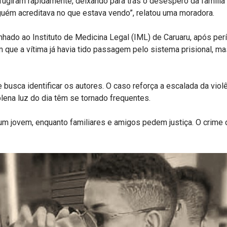
ugiram rapidamente, deixando para trás o desespero da família 
guém acreditava no que estava vendo”, relatou uma moradora.
hado ao Instituto de Medicina Legal (IML) de Caruaru, após períc
que a vítima já havia tido passagem pelo sistema prisional, ma
o e busca identificar os autores. O caso reforça a escalada da vio
lena luz do dia têm se tornado frequentes.
um jovem, enquanto familiares e amigos pedem justiça. O crime 