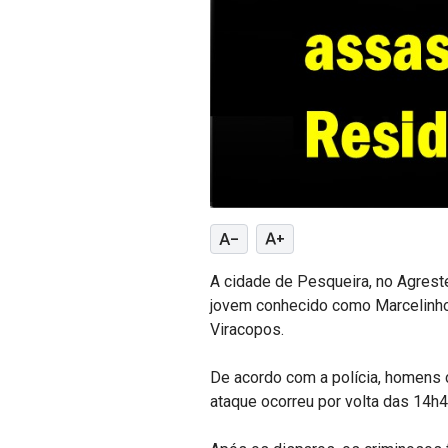
text_decrease
text_increase
A cidade de Pesqueira, no Agreste
jovem conhecido como Marcelinho 
Viracopos.
De acordo com a polícia, homens c
ataque ocorreu por volta das 14h