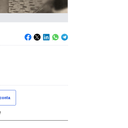
 conta
.
!