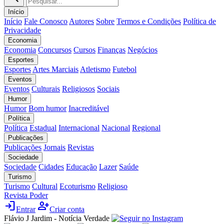
Início
Início
Fale Conosco
Autores
Sobre
Termos e Condições
Política de
Privacidade
Economia
Economia
Concursos
Cursos
Finanças
Negócios
Esportes
Esportes
Artes Marciais
Atletismo
Futebol
Eventos
Eventos
Culturais
Religiosos
Sociais
Humor
Humor
Bom humor
Inacreditável
Política
Política
Estadual
Internacional
Nacional
Regional
Publicações
Publicações
Jornais
Revistas
Sociedade
Sociedade
Cidades
Educação
Lazer
Saúde
Turismo
Turismo
Cultural
Ecoturismo
Religioso
Revista Poder
login
person_add
Entrar
Criar conta
Flávio J Jardim - Notícia Verdade