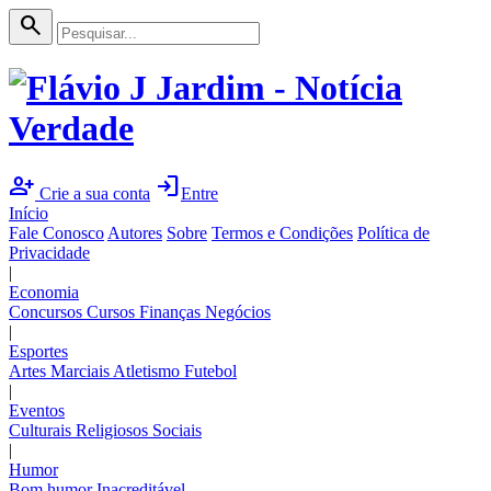
search
person_add
login
Crie a sua conta
Entre
Início
Fale Conosco
Autores
Sobre
Termos e Condições
Política de
Privacidade
|
Economia
Concursos
Cursos
Finanças
Negócios
|
Esportes
Artes Marciais
Atletismo
Futebol
|
Eventos
Culturais
Religiosos
Sociais
|
Humor
Bom humor
Inacreditável