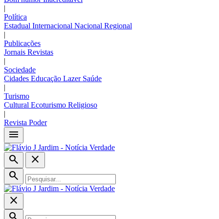
|
Política
Estadual
Internacional
Nacional
Regional
|
Publicações
Jornais
Revistas
|
Sociedade
Cidades
Educação
Lazer
Saúde
|
Turismo
Cultural
Ecoturismo
Religioso
|
Revista Poder
menu
search
close
search
close
search