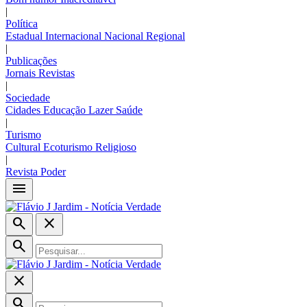
|
Política
Estadual
Internacional
Nacional
Regional
|
Publicações
Jornais
Revistas
|
Sociedade
Cidades
Educação
Lazer
Saúde
|
Turismo
Cultural
Ecoturismo
Religioso
|
Revista Poder
menu
search
close
search
close
search