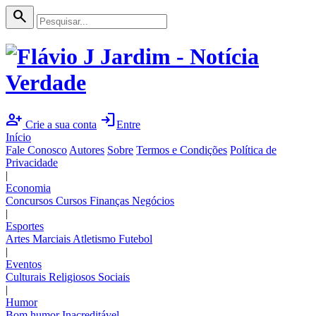
search
person_add
login
Crie a sua conta
Entre
Início
Fale Conosco
Autores
Sobre
Termos e Condições
Política de
Privacidade
|
Economia
Concursos
Cursos
Finanças
Negócios
|
Esportes
Artes Marciais
Atletismo
Futebol
|
Eventos
Culturais
Religiosos
Sociais
|
Humor
Bom humor
Inacreditável