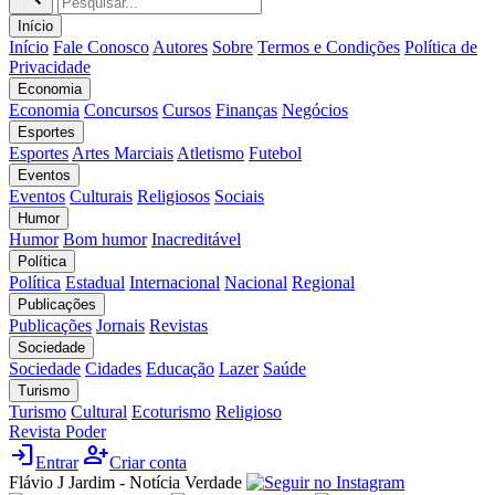
Início
Início
Fale Conosco
Autores
Sobre
Termos e Condições
Política de
Privacidade
Economia
Economia
Concursos
Cursos
Finanças
Negócios
Esportes
Esportes
Artes Marciais
Atletismo
Futebol
Eventos
Eventos
Culturais
Religiosos
Sociais
Humor
Humor
Bom humor
Inacreditável
Política
Política
Estadual
Internacional
Nacional
Regional
Publicações
Publicações
Jornais
Revistas
Sociedade
Sociedade
Cidades
Educação
Lazer
Saúde
Turismo
Turismo
Cultural
Ecoturismo
Religioso
Revista Poder
login
person_add
Entrar
Criar conta
Flávio J Jardim - Notícia Verdade