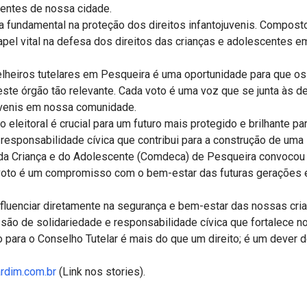
entes de nossa cidade.
a fundamental na proteção dos direitos infantojuvenis. Compost
el vital na defesa dos direitos das crianças e adolescentes em
lheiros tutelares em Pesqueira é uma oportunidade para que o
este órgão tão relevante. Cada voto é uma voz que se junta às d
uvenis em nossa comunidade.
 eleitoral é crucial para um futuro mais protegido e brilhante p
responsabilidade cívica que contribui para a construção de uma s
da Criança e do Adolescente (Comdeca) de Pesqueira convocou
voto é um compromisso com o bem-estar das futuras gerações e 
influenciar diretamente na segurança e bem-estar das nossas cri
ão de solidariedade e responsabilidade cívica que fortalece 
para o Conselho Tutelar é mais do que um direito; é um dever d
ardim.com.br
(Link nos stories).