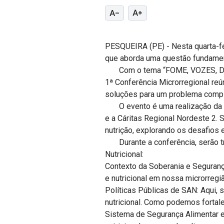
text_decrease
text_increase
PESQUEIRA (PE) - Nesta quarta-fe
que aborda uma questão fundament
Com o tema “FOME, VOZES, DIREI
1ª Conferência Microrregional reú
soluções para um problema comp
O evento é uma realização da Se
e a Cáritas Regional Nordeste 2. 
nutrição, explorando os desafios 
Durante a conferência, serão tr
Nutricional:
Contexto da Soberania e Segurança
e nutricional em nossa microrreg
Políticas Públicas de SAN: Aqui, 
nutricional. Como podemos fortal
Sistema de Segurança Alimentar e 