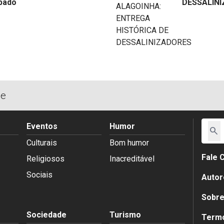
bado
DESSALIN
de
Eventos
Humor
search
Culturais
Bom humor
Fale 
Religiosos
Inacreditável
Sociais
Autor
Sobr
Sociedade
Turismo
Termo