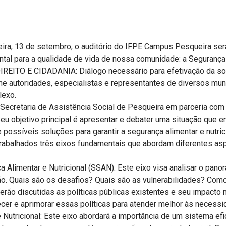
ira, 13 de setembro, o auditório do IFPE Campus Pesqueira ser
al para a qualidade de vida de nossa comunidade: a Segurança A
TO E CIDADANIA: Diálogo necessário para efetivação da sober
ne autoridades, especialistas e representantes de diversos muni
lexo.
cretaria de Assistência Social de Pesqueira em parceria com 
Seu objetivo principal é apresentar e debater uma situação que e
e possíveis soluções para garantir a segurança alimentar e nutri
abalhados três eixos fundamentais que abordam diferentes asp
 Alimentar e Nutricional (SSAN): Este eixo visa analisar o pano
ião. Quais são os desafios? Quais são as vulnerabilidades? Co
serão discutidas as políticas públicas existentes e seu impacto 
ecer e aprimorar essas políticas para atender melhor às necess
Nutricional: Este eixo abordará a importância de um sistema ef