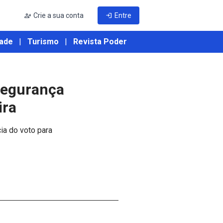
person_add
Crie a sua conta
login
Entre
ade
|
Turismo
|
Revista Poder
Segurança
ira
ia do voto para